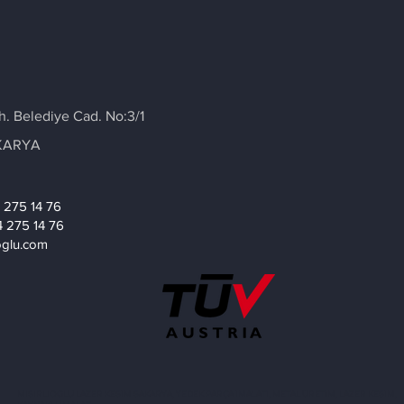
h. Belediye Cad. No:3/1
AKARYA
4 275 14 76
4 275 14 76
ioglu.com
MISIRLIOĞLU LAZER KESİM SAKARYA, YEDEK PARÇA İMALATI, METAL ÜRETİM, LAZER KESİM,