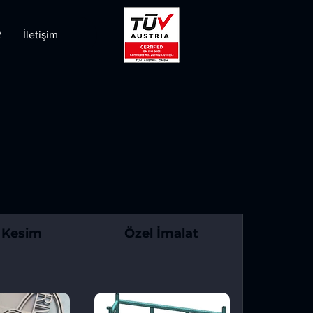
R
İletişim
 Kesim
Özel İmalat