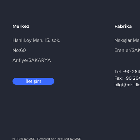
Merkez
Fabrika
Hanlıköy Mah. 15. sok.
Nakışlar Ma
No:60
Erenler/S
Arifiye/SAKARYA
Tel: +90 26
Fax: +90 26
İletişim
bilgi@misirl
© 2035 by MSR. Powered and secured by
MSR