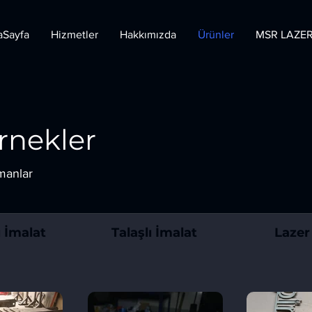
aSayfa
Hizmetler
Hakkımızda
Ürünler
MSR LAZE
nekler
manlar
 İmalat
Talaşlı İmalat
Lazer