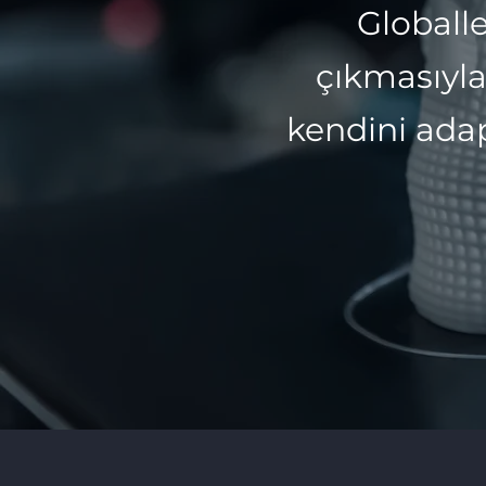
Globall
çıkmasıyla 
kendini adap