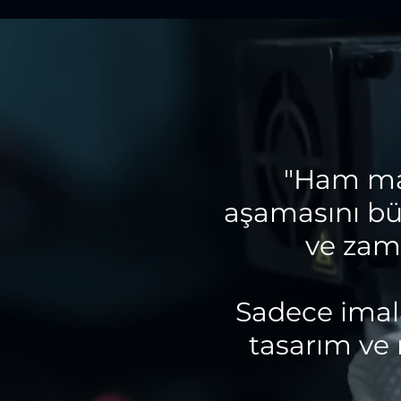
"Ham ma
aşamasını bü
ve zama
Sadece imala
tasarım ve