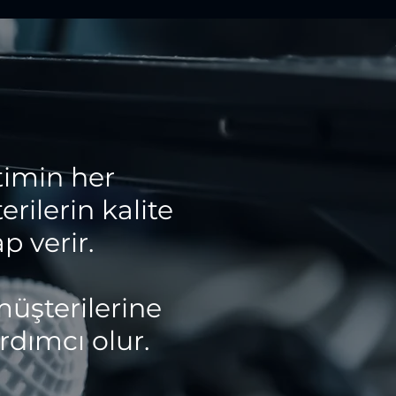
imin her
ilerin kalite
p verir.
müşterilerine
dımcı olur.