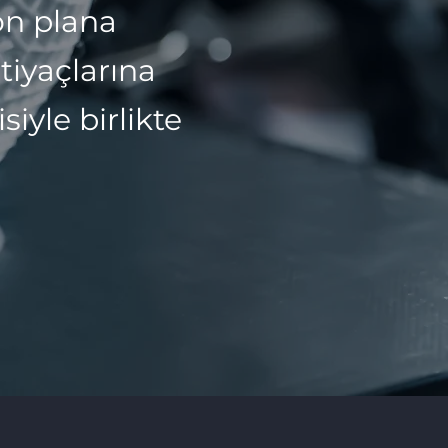
ön plana
htiyaçlarına
iyle birlikte