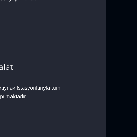
alat
kaynak istasyonlarıyla tüm
apılmaktadır.