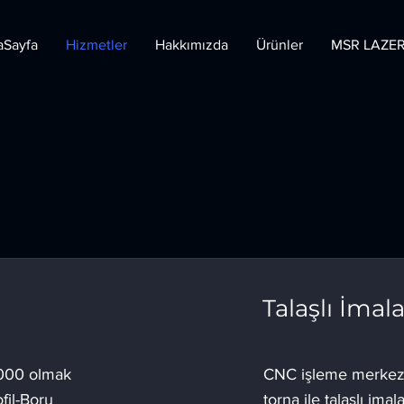
aSayfa
Hizmetler
Hakkımızda
Ürünler
MSR LAZE
Talaşlı İmal
000 olmak
CNC işleme merkez
fil-Boru
torna ile talaşlı imal