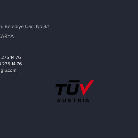
h. Belediye Cad. No:3/1
AKARYA
4 275 14 76
4 275 14 76
ioglu.com
MISIRLIOĞLU LAZER KESİM SAKARYA, YEDEK PARÇA İMALATI, METAL ÜRETİM, LAZER KESİM,
KAYNAKLI İMALAT