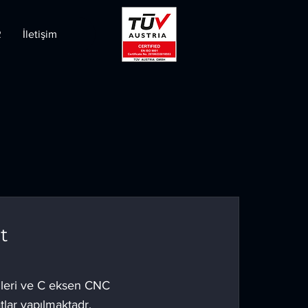
R
İletişim
at
leri ve C eksen CNC
atlar yapılmaktadr.