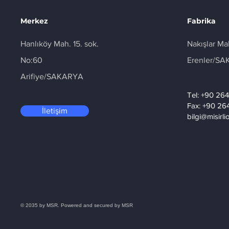
Merkez
Fabrika
Hanlıköy Mah. 15. sok.
Nakışlar Ma
No:60
Erenler/S
Arifiye/SAKARYA
Tel: +90 26
Fax: +90 26
İletişim
bilgi@misirl
© 2035 by MSR. Powered and secured by
MSR