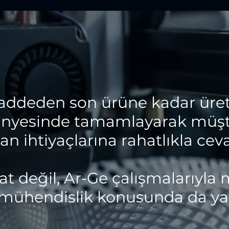
ddeden son ürüne kadar üret
nyesinde tamamlayarak müşter
n ihtiyaçlarına rahatlıkla ceva
t değil, Ar-Ge çalışmalarıyla 
 mühendislik konusunda da yar