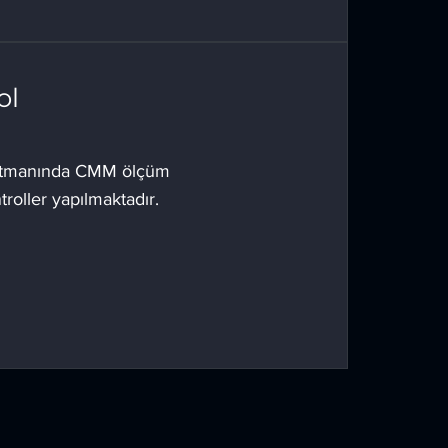
ol
artmanında CMM ölçüm
troller yapılmaktadır.